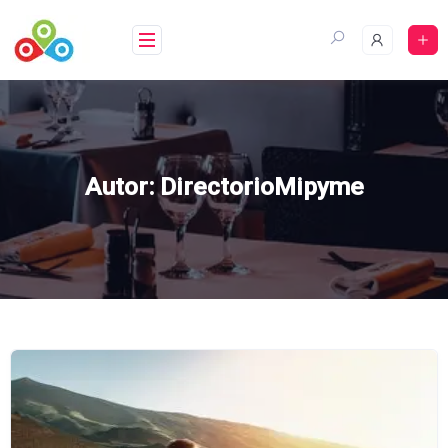
Saltar
al
contenido
Autor:
DirectorioMipyme