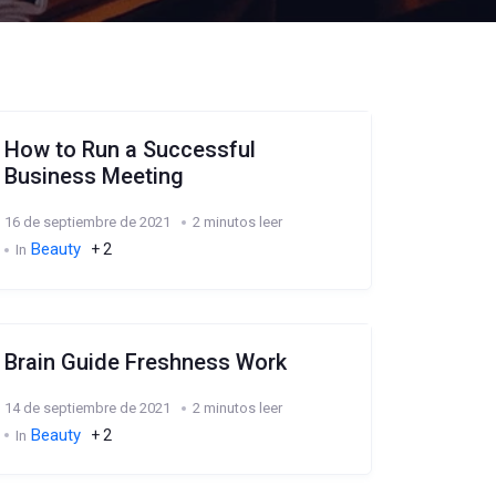
How to Run a Successful
Business Meeting
16 de septiembre de 2021
2 minutos leer
Beauty
+ 2
In
Brain Guide Freshness Work
14 de septiembre de 2021
2 minutos leer
Beauty
+ 2
In