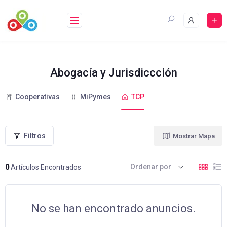
Saltar
al
contenido
Abogacía y Jurisdiccción
Cooperativas
MiPymes
TCP
Filtros
Mostrar Mapa
Ordenar por
0
Artículos Encontrados
No se han encontrado anuncios.