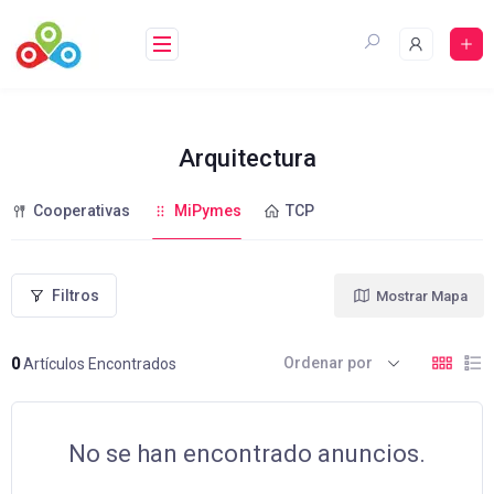
Saltar
al
contenido
Arquitectura
Cooperativas
MiPymes
TCP
Filtros
Mostrar Mapa
Ordenar por
0
Artículos Encontrados
No se han encontrado anuncios.