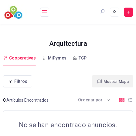
Saltar
al
contenido
Arquitectura
Cooperativas
MiPymes
TCP
Filtros
Mostrar Mapa
Ordenar por
0
Artículos Encontrados
No se han encontrado anuncios.