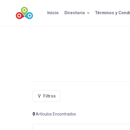
Saltar
al
Inicio
Directorio
Términos y Cond
contenido
Filtros
0
Artículos Encontrados