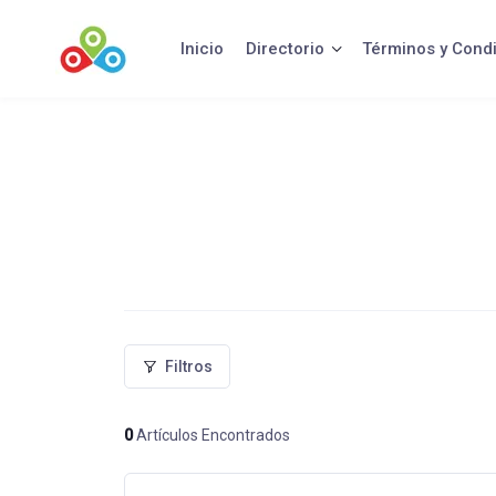
Saltar
al
Inicio
Directorio
Términos y Cond
contenido
Filtros
0
Artículos Encontrados