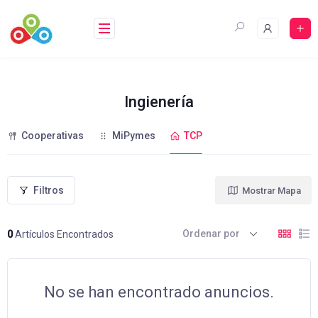
Saltar
al
contenido
Ingienería
Cooperativas
MiPymes
TCP
Filtros
Mostrar Mapa
Ordenar por
0
Artículos Encontrados
No se han encontrado anuncios.