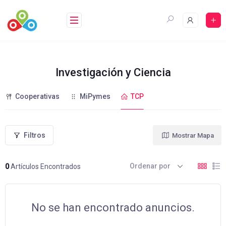
Saltar
al
contenido
Investigación y Ciencia
Cooperativas
MiPymes
TCP
Filtros
Mostrar Mapa
Ordenar por
0
Artículos Encontrados
No se han encontrado anuncios.