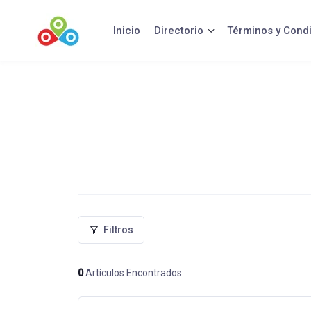
Saltar
al
Inicio
Directorio
Términos y Cond
contenido
Filtros
0
Artículos Encontrados