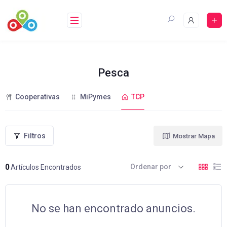
Saltar
al
contenido
Pesca
Cooperativas
MiPymes
TCP
Filtros
Mostrar Mapa
Ordenar por
0
Artículos Encontrados
No se han encontrado anuncios.