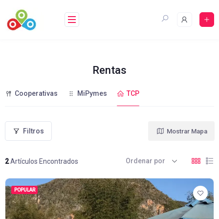
Saltar
al
contenido
Rentas
Cooperativas
MiPymes
TCP
Filtros
Mostrar Mapa
Ordenar por
2
Artículos Encontrados
POPULAR