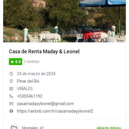
Casa de Renta Maday & Leonel
1 reseñas
5.0
24 de marzo de 2024
Pinar del Río
VIÑALES
+5355461192
casamadayyleonel@gmail.com
https://airbnb.com/h/casamadayyleonel2
Hostales
+1
Abierto Ahora