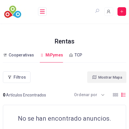
Saltar
al
contenido
Rentas
Cooperativas
MiPymes
TCP
Filtros
Mostrar Mapa
Ordenar por
0
Artículos Encontrados
No se han encontrado anuncios.