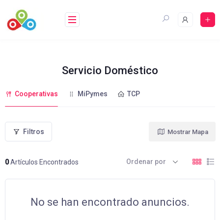
Saltar
al
contenido
Servicio Doméstico
Cooperativas
MiPymes
TCP
Filtros
Mostrar Mapa
Ordenar por
0
Artículos Encontrados
No se han encontrado anuncios.