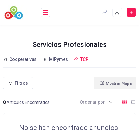
Saltar
al
contenido
Servicios Profesionales
Cooperativas
MiPymes
TCP
Filtros
Mostrar Mapa
Ordenar por
0
Artículos Encontrados
No se han encontrado anuncios.