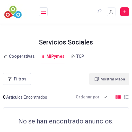
Saltar
al
contenido
Servicios Sociales
Cooperativas
MiPymes
TCP
Filtros
Mostrar Mapa
Ordenar por
0
Artículos Encontrados
No se han encontrado anuncios.