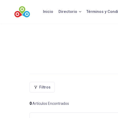
Saltar
al
Inicio
Directorio
Términos y Cond
contenido
Filtros
0
Artículos Encontrados