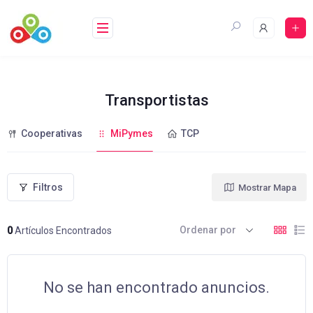
Saltar
al
contenido
Transportistas
Cooperativas
MiPymes
TCP
Filtros
Mostrar Mapa
Ordenar por
0
Artículos Encontrados
No se han encontrado anuncios.