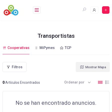
Saltar
al
contenido
Transportistas
Cooperativas
MiPymes
TCP
Filtros
Mostrar Mapa
Ordenar por
0
Artículos Encontrados
No se han encontrado anuncios.