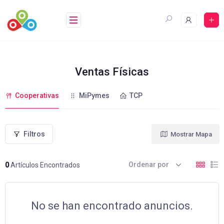
Saltar
al
contenido
Ventas Físicas
Cooperativas
MiPymes
TCP
Filtros
Mostrar Mapa
Ordenar por
0
Artículos Encontrados
No se han encontrado anuncios.