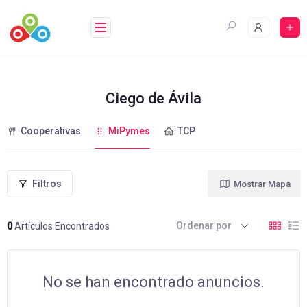
Saltar
al
contenido
Ciego de Ávila
Cooperativas
MiPymes
TCP
Filtros
Mostrar Mapa
Ordenar por
0
Artículos Encontrados
No se han encontrado anuncios.