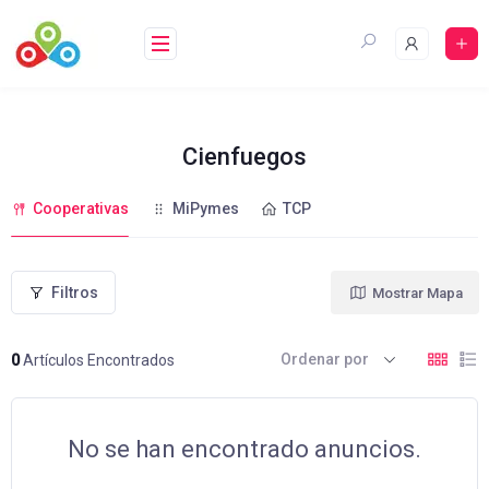
Saltar
al
contenido
Cienfuegos
Cooperativas
MiPymes
TCP
Filtros
Mostrar Mapa
Ordenar por
0
Artículos Encontrados
No se han encontrado anuncios.