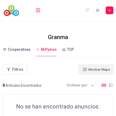
Saltar
al
contenido
Granma
Cooperativas
MiPymes
TCP
Filtros
Mostrar Mapa
Ordenar por
0
Artículos Encontrados
No se han encontrado anuncios.