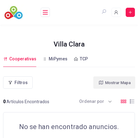
Saltar
al
contenido
Villa Clara
Cooperativas
MiPymes
TCP
Filtros
Mostrar Mapa
Ordenar por
0
Artículos Encontrados
No se han encontrado anuncios.