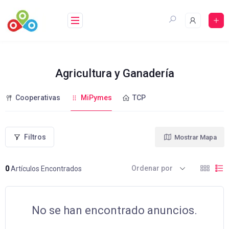
Saltar
al
contenido
Agricultura y Ganadería
Cooperativas
MiPymes
TCP
Filtros
Mostrar Mapa
Ordenar por
0
Artículos Encontrados
No se han encontrado anuncios.