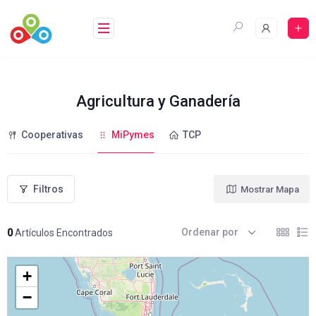
Saltar
al
contenido
Agricultura y Ganadería
Cooperativas
MiPymes
TCP
Filtros
Mostrar Mapa
Ordenar por
0
Artículos Encontrados
+
−