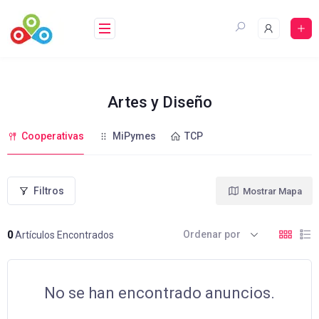
Saltar
al
contenido
Artes y Diseño
Cooperativas
MiPymes
TCP
Filtros
Mostrar Mapa
Ordenar por
0
Artículos Encontrados
No se han encontrado anuncios.