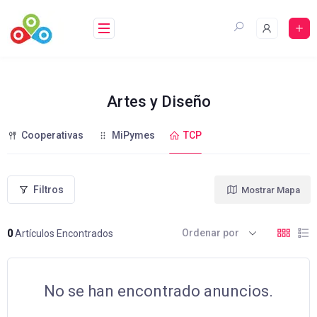
Saltar
al
contenido
Artes y Diseño
Cooperativas
MiPymes
TCP
Filtros
Mostrar Mapa
Ordenar por
0
Artículos Encontrados
No se han encontrado anuncios.