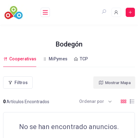
Saltar
al
contenido
Bodegón
Cooperativas
MiPymes
TCP
Filtros
Mostrar Mapa
Ordenar por
0
Artículos Encontrados
No se han encontrado anuncios.