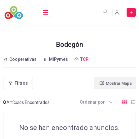
Saltar
al
contenido
Bodegón
Cooperativas
MiPymes
TCP
Filtros
Mostrar Mapa
Ordenar por
0
Artículos Encontrados
No se han encontrado anuncios.