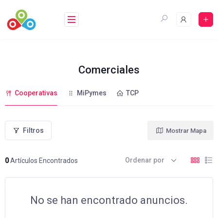
Saltar
al
contenido
Comerciales
Cooperativas
MiPymes
TCP
Filtros
Mostrar Mapa
Ordenar por
0
Artículos Encontrados
No se han encontrado anuncios.