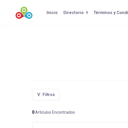
Saltar
al
Inicio
Directorio
Términos y Cond
contenido
Filtros
0
Artículos Encontrados