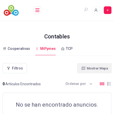
Saltar
al
contenido
Contables
Cooperativas
MiPymes
TCP
Filtros
Mostrar Mapa
Ordenar por
0
Artículos Encontrados
No se han encontrado anuncios.