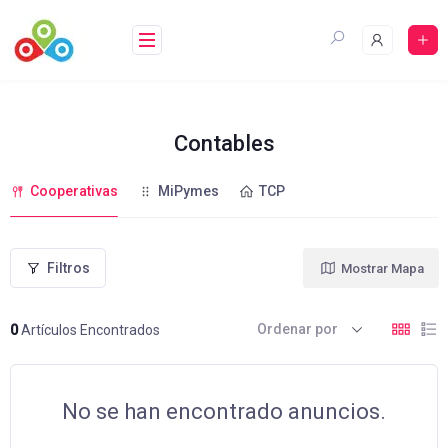
Saltar
al
contenido
Contables
Cooperativas
MiPymes
TCP
Filtros
Mostrar Mapa
Ordenar por
0
Artículos Encontrados
No se han encontrado anuncios.