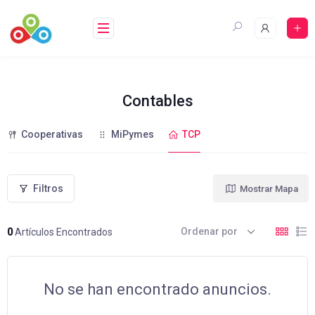
Saltar
al
contenido
Contables
Cooperativas
MiPymes
TCP
Filtros
Mostrar Mapa
Ordenar por
0
Artículos Encontrados
No se han encontrado anuncios.