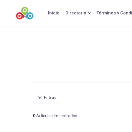
Saltar
al
Inicio
Directorio
Términos y Cond
contenido
Filtros
0
Artículos Encontrados