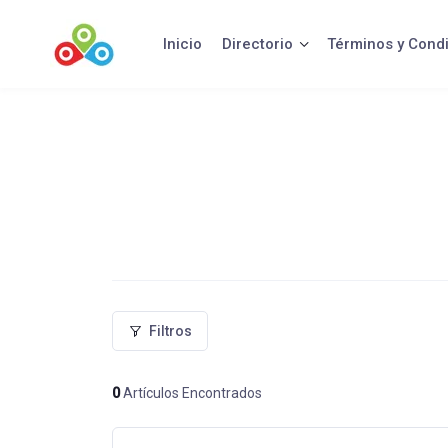
Saltar
al
Inicio
Directorio
Términos y Cond
contenido
Filtros
0
Artículos Encontrados