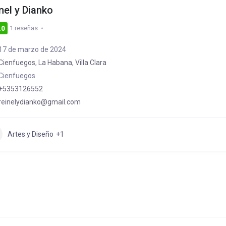
nel y Dianko
1 reseñas
.0
17 de marzo de 2024
Cienfuegos
,
La Habana
,
Villa Clara
Cienfuegos
+5353126552
reinelydianko@gmail.com
Artes y Diseño
+1