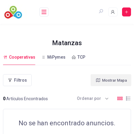
Saltar
al
contenido
Matanzas
Cooperativas
MiPymes
TCP
Filtros
Mostrar Mapa
Ordenar por
0
Artículos Encontrados
No se han encontrado anuncios.