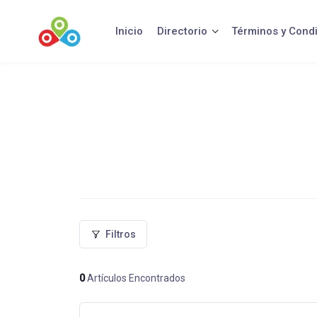
Saltar
al
Inicio
Directorio
Términos y Cond
contenido
Filtros
0
Artículos Encontrados