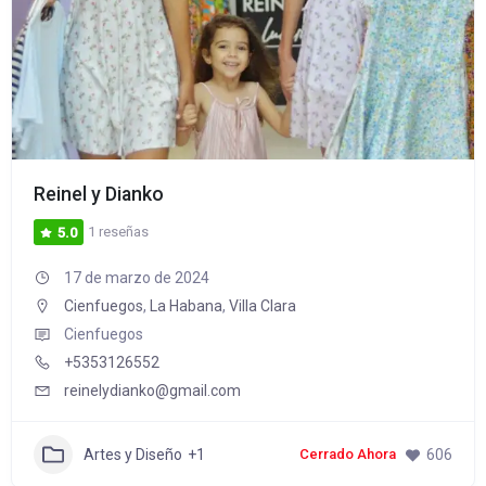
Reinel y Dianko
1 reseñas
5.0
17 de marzo de 2024
Cienfuegos
,
La Habana
,
Villa Clara
Cienfuegos
+5353126552
reinelydianko@gmail.com
Artes y Diseño
+1
606
Cerrado Ahora