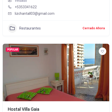
Vedado
+5353341622
lizchantall03@gmail.com
Restaurantes
Cerrado Ahora
POPULAR
Hostal Villa Gaia