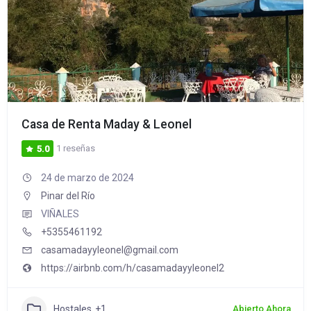
Casa de Renta Maday & Leonel
1 reseñas
5.0
24 de marzo de 2024
Pinar del Río
VIÑALES
+5355461192
casamadayyleonel@gmail.com
https://airbnb.com/h/casamadayyleonel2
Hostales
+1
Abierto Ahora