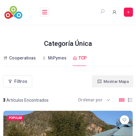
Saltar
al
contenido
Categoría Única
Cooperativas
MiPymes
TCP
Filtros
Mostrar Mapa
Ordenar por
3
Artículos Encontrados
POPULAR