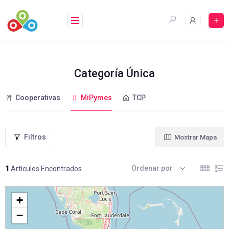
Saltar
al
contenido
Categoría Única
Cooperativas
MiPymes
TCP
Filtros
Mostrar Mapa
Ordenar por
1
Artículos Encontrados
+
−