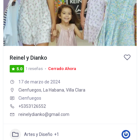
Reinel y Dianko
1 reseñas
Cerrado Ahora
5.0
17 de marzo de 2024
Cienfuegos
,
La Habana
,
Villa Clara
Cienfuegos
+5353126552
reinelydianko@gmail.com
Artes y Diseño
+1