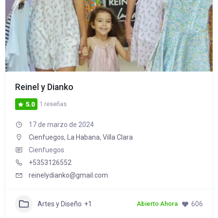
Reinel y Dianko
1 reseñas
5.0
17 de marzo de 2024
Cienfuegos
,
La Habana
,
Villa Clara
Cienfuegos
+5353126552
reinelydianko@gmail.com
Artes y Diseño
+1
606
Abierto Ahora