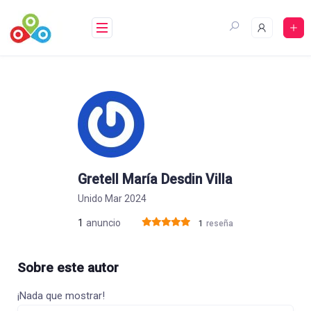
Saltar
al
contenido
Gretell María Desdin Villa
Unido Mar 2024
1
anuncio
1
reseña
Sobre este autor
¡Nada que mostrar!