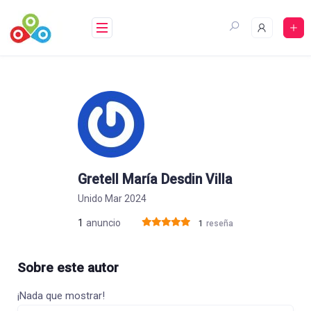
Saltar
al
contenido
Gretell María Desdin Villa
Unido Mar 2024
1
anuncio
1
reseña
Sobre este autor
¡Nada que mostrar!