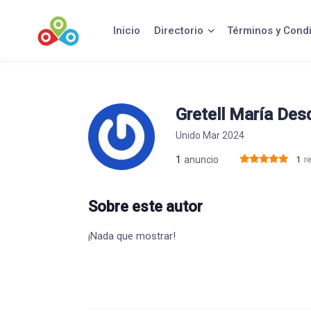
Saltar
al
Inicio
Directorio
Términos y Cond
contenido
Gretell María Desd
Unido Mar 2024
1
anuncio
1
r
Sobre este autor
¡Nada que mostrar!