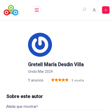
Saltar
al
contenido
Gretell María Desdin Villa
Unido Mar 2024
1
anuncio
1
reseña
Sobre este autor
¡Nada que mostrar!