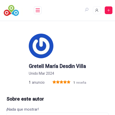
Saltar
al
contenido
Gretell María Desdin Villa
Unido Mar 2024
1
anuncio
1
reseña
Sobre este autor
¡Nada que mostrar!